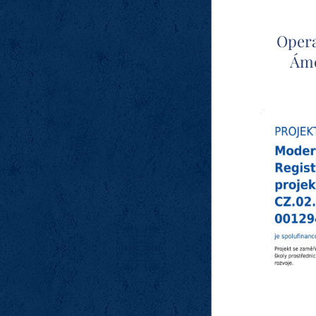
Opera
Ámo