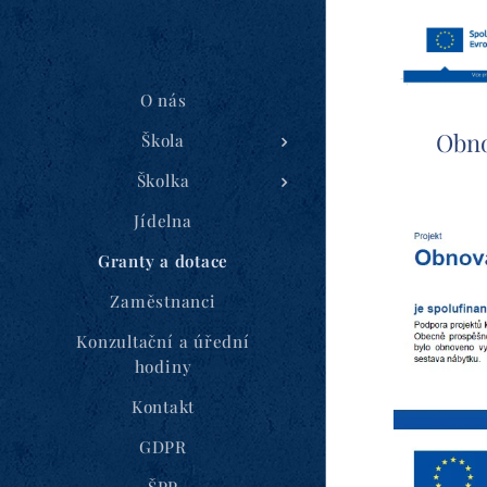
O nás
Obno
Škola
Školka
Jídelna
Granty a dotace
Zaměstnanci
Konzultační a úřední
hodiny
Kontakt
GDPR