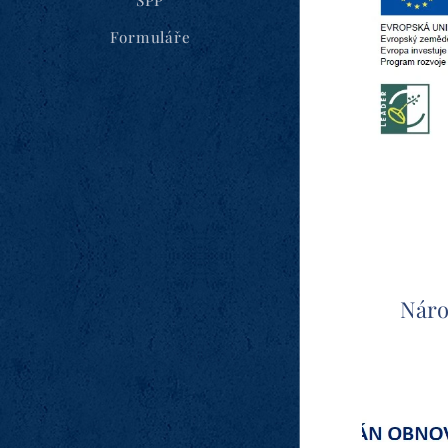
ŠPP
Formuláře
Náro